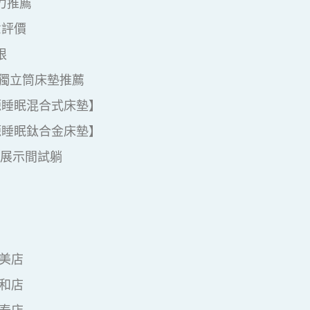
力推薦
意評價
限
獨立筒床墊推薦
源睡眠混合式床墊】
源睡眠鈦合金床墊】
眠展示間試躺
美店
和店