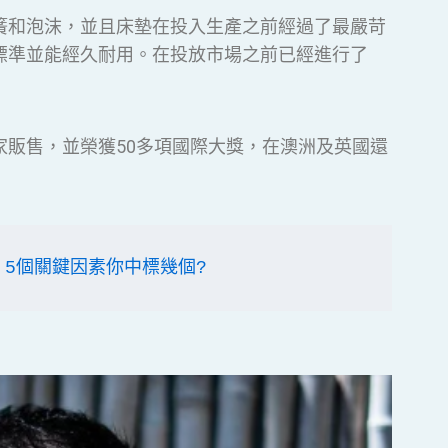
簧和泡沫，並且床墊在投入生產之前經過了最嚴苛
標準並能經久耐用。在投放市場之前已經進行了
家販售，並榮獲50多項國際大獎，在澳洲及英國還
 5個關鍵因素你中標幾個?