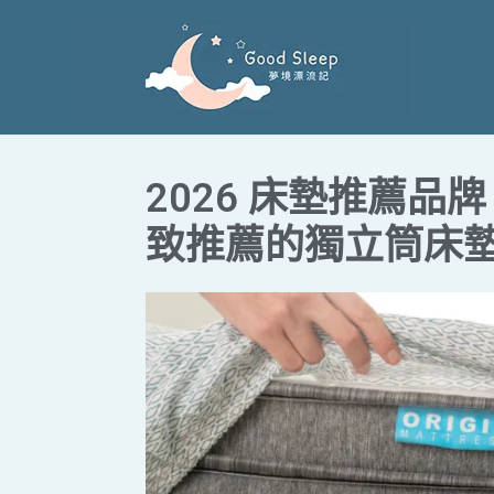
跳
至
主
要
內
容
2026 床墊推薦
致推薦的獨立筒床