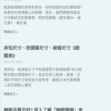
能幫助睡眠的食物有很多，但你知道你該吃哪些嗎?
如果你也有睡眠上的困擾，首先，我們需要辨識自
己可能缺乏的營養素，例如色胺酸、維生素B6、維
生素C、維生素
閱讀全文 »
床包尺寸、枕頭套尺寸、被套尺寸《統
整表》
16 10 月, 2023
買床包、枕頭套尺寸不知道要買什麼規格嗎?本文統
整完整台灣規格尺寸，並且在附上歐規、美規、日
規的不同尺寸提供給大家參考，最後文末也會推薦
三家在網路上備受
閱讀全文 »
睡眠品質不好? 深入了解「睡眠週期」來