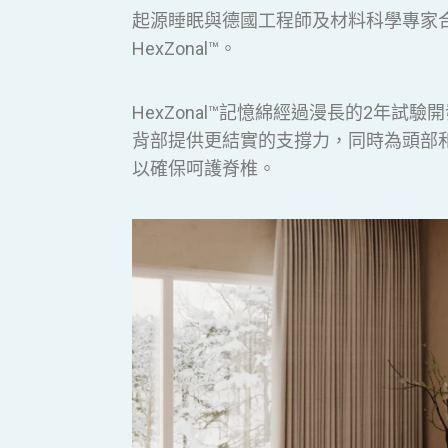
起源睡眠與德國工程師及材料科學專家
HexZonal™。
HexZonal™記憶綿經過漫長的2年
背部提供更結實的支撐力，同時為頭部
以確保呵護脊椎。